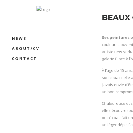
BEAUX 
Ses peintures o
NEWS
couleurs souvent 
ABOUT/CV
artiste new-yorka
CONTACT
galerie Place à l
À l’age de 15 ans
son copain, elle 
J’avais envie d’ê
un bon compromis
Chaleureuse et sp
elle découvre tout
on n’a pas fait un
un léger dépit. Fa