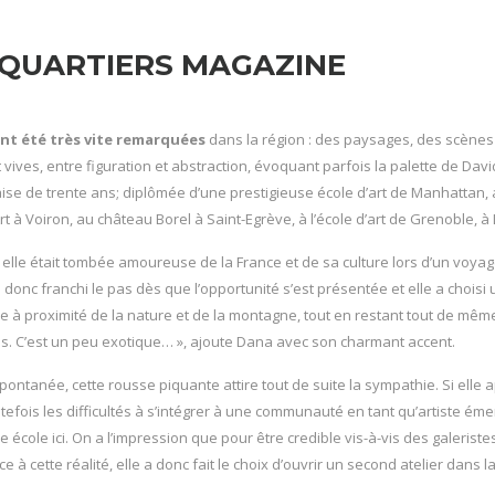
QUARTIERS MAGAZINE
nt été très vite remarquées
dans la région : des paysages, des scènes 
vives, entre figuration et abstraction, évoquant parfois la palette de Dav
ise de trente ans; diplômée d’une prestigieuse école d’art de Manhattan, a 
’Art à Voiron, au château Borel à Saint-Egrève, à l’école d’art de Grenoble,
, elle était tombée amoureuse de la France et de sa culture lors d’un voyag
a donc franchi le pas dès que l’opportunité s’est présentée et elle a chois
tre à proximité de la nature et de la montagne, tout en restant tout de même
. C’est un peu exotique… », ajoute Dana avec son charmant accent.
ontanée, cette rousse piquante attire tout de suite la sympathie. Si elle
efois les difficultés à s’intégrer à une communauté en tant qu’artiste émerge
e école ici. On a l’impression que pour être credible vis-à-vis des galeristes 
ce à cette réalité, elle a donc fait le choix d’ouvrir un second atelier dans la