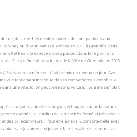
de rue, des tranches de vie inspirées de son quotidien aux
id Hockney ou d’Henri Matisse. Arrivée en 2011 à Grenoble, cette
en effet très vite exposé un peu partout dans la région : à la
 à Lyon… Elle à même obtenu le prix de la Ville de Grenoble en 2015.
e à Paris avec sa mère et s’était promis de revenir un jour. Avec
i une ville totalement inconnue de ses compatriotes, Grenoble. «
 dans une ville. Ici, on peut vivre sans voiture… cela me semblait
 apprécie toujours autant les longues échappées dans la nature,
nte expatriée : « Le milieu de l’art est très fermé et très petit, si
et des collectionneurs, il faut être à Paris. », constate-t-elle avec
 capitale… « Je vais voir si je peux faire les allers et retours… »