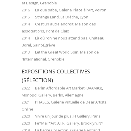
et Design, Grenoble
2016 La que sabe, Galerie Place à l’Art, Voiron
2015 Strange Land, La Brèche, Lyon
2014 C’est un autre endroit, Maison des
associations, Pont de Claix
2014 Là où l’on ne nous attend pas, Château
Borel, Saint-Égrève
2013 Let the Great World Spin, Maison de
l’International, Grenoble
EXPOSITIONS COLLECTIVES
(SÉLECTION)
2022 Berlin Affordable Art Market (BAAM#3),
Monopol Gallery, Berlin, Allemagne
2021 PHASES, Galerie virtuelle de Dear Artists,
Online
2020 Vivre un jour de plus, H Gallery, Paris
2020 Fe*Mail*Art, A.I.R. Gallery, Brooklyn, NY
2018 La Petite Collection, Galerie Bertrand