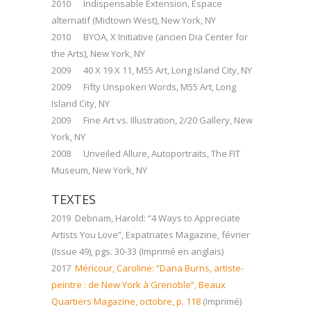
2010 Indispensable Extension, Espace
alternatif (Midtown West), New York, NY
2010 BYOA, X Initiative (ancien Dia Center for
the Arts), New York, NY
2009 40 X 19 X 11, M55 Art, Long Island City, NY
2009 Fifty Unspoken Words, M55 Art, Long
Island City, NY
2009 Fine Art vs. Illustration, 2/20 Gallery, New
York, NY
2008 Unveiled Allure, Autoportraits, The FIT
Museum, New York, NY
TEXTES
2019 Debnam, Harold: “4 Ways to Appreciate
Artists You Love”, Expatriates Magazine, février
(Issue 49), pgs. 30-33 (Imprimé en anglais)
2017
Méricour, Caroline: “Dana Burns, artiste-
peintre : de New York à Grenoble”, Beaux
Quartiers Magazine, octobre, p. 118
(Imprimé)