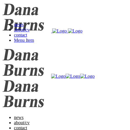
news
about/cv
contact
Menu Item
news
about/cv
contact