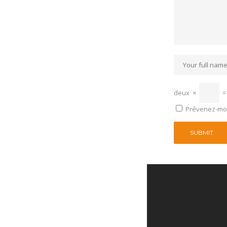
deux
×
Prévenez-moi 